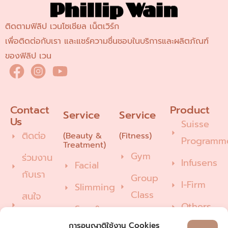
ติดตามฟิลิป เวนโซเชียล เน็ตเวิร์ก
เพื่อติดต่อกับเรา และแชร์ความชื่นชอบในบริการและผลิตภัณฑ์
ของฟิลิป เวน
Contact 
Product
Service
Service
Us
Suisse
ติดต่อ
(Beauty &
(Fitness)
Programm
Treatment)
Gym
ร่วมงาน
Infusens
Facial
กับเรา
Group
I-Firm
Slimming
Class
สนใจ
Others
Spa &
บริการ
Pilates
Wellness
การอนุญาติใช้งาน Cookies