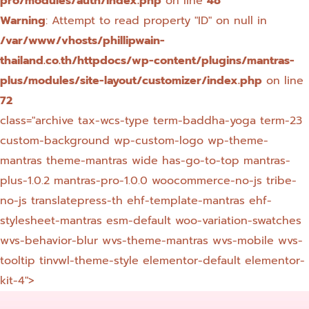
pro/modules/auth/index.php
on line
48
Warning
: Attempt to read property "ID" on null in
/var/www/vhosts/phillipwain-
thailand.co.th/httpdocs/wp-content/plugins/mantras-
plus/modules/site-layout/customizer/index.php
on line
72
class="archive tax-wcs-type term-baddha-yoga term-23
custom-background wp-custom-logo wp-theme-
mantras theme-mantras wide has-go-to-top mantras-
plus-1.0.2 mantras-pro-1.0.0 woocommerce-no-js tribe-
no-js translatepress-th ehf-template-mantras ehf-
stylesheet-mantras esm-default woo-variation-swatches
wvs-behavior-blur wvs-theme-mantras wvs-mobile wvs-
tooltip tinvwl-theme-style elementor-default elementor-
kit-4">