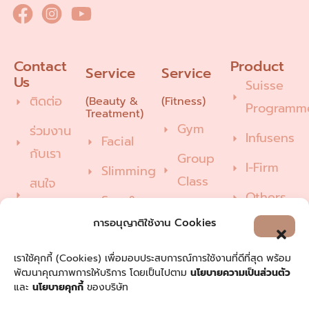
Contact 
Product
Service
Service
Us
Suisse
ติดต่อ
(Beauty &
(Fitness)
Programm
Treatment)
Gym
ร่วมงาน
Infusens
Facial
กับเรา
Group
I-Firm
Slimming
Class
สนใจ
Others
Spa &
บริการ
Pilates
Wellness
การอนุญาติใช้งาน Cookies
แนะนำ /
Hair &
ติชม
เราใช้คุกกี้ (Cookies) เพื่อมอบประสบการณ์การใช้งานที่ดีที่สุด พร้อม
พัฒนาคุณภาพการให้บริการ โดยเป็นไปตาม
นโยบายความเป็นส่วนตัว
Nail
และ
นโยบายคุกกี้
ของบริษัท
Care