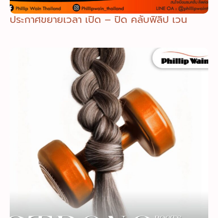
ประกาศขยายเวลา เปิด – ปิด คลับฟิลิป เวน