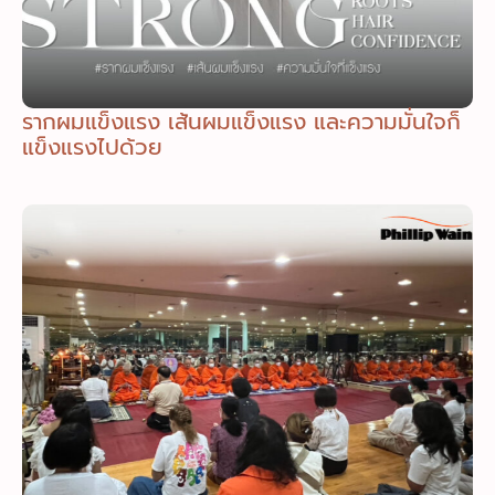
รากผมแข็งแรง เส้นผมแข็งแรง และความมั่นใจก็
แข็งแรงไปด้วย