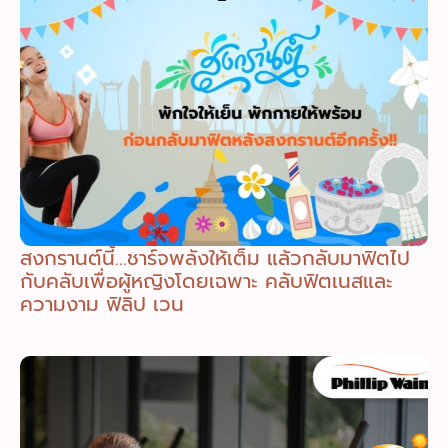
สงกรานต์นี้…ชาร์จพลังให้เต็ม แล้วกลับมาฟิตไป
กับคลับเพื่อผู้หญิงโดยเฉพาะ คลับฟิตเนสและ
ความงาม ฟิลิป เวน