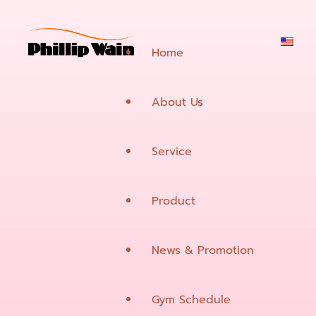
Home
About Us
Service
Product
Beauty & Treatment
News & Promotion
Fitness
Suisse Programme
Hai
Gym Schedule