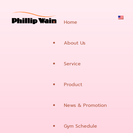
Home
About Us
Service
Product
Beauty & Treatment
News & Promotion
Fitness
Suisse Programme
Hai
Gym Schedule