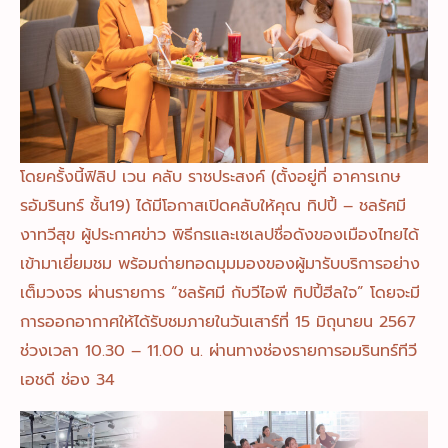
โดยครั้งนี้ฟิลิป เวน คลับ ราชประสงค์ (ตั้งอยู่ที่ อาคารเกษ
รอัมรินทร์ ชั้น19) ได้มีโอกาสเปิดคลับให้คุณ ทิปปี้ – ชลรัศมี
งาทวีสุข ผู้ประกาศข่าว พิธีกรและเซเลปชื่อดังของเมืองไทยได้
เข้ามาเยี่ยมชม พร้อมถ่ายทอดมุมมองของผู้มารับบริการอย่าง
เต็มวงจร ผ่านรายการ “ชลรัศมี กับวีไอพี ทิปปี้ฮีลใจ” โดยจะมี
การออกอากาศให้ได้รับชมภายในวันเสาร์ที่ 15 มิถุนายน 2567
ช่วงเวลา 10.30 – 11.00 น. ผ่านทางช่องรายการอมรินทร์ทีวี
เอชดี ช่อง 34