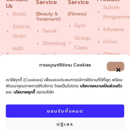
Service
Service
Us
Suisse
ติดต่อ
(Beauty &
(Fitness)
Programm
Treatment)
Gym
ร่วมงาน
Infusens
Facial
กับเรา
Group
I-Firm
Slimming
Class
สนใจ
Others
Spa &
บริการ
Pilates
Wellness
การอนุญาติใช้งาน Cookies
แนะนำ /
Hair &
ติชม
เราใช้คุกกี้ (Cookies) เพื่อมอบประสบการณ์การใช้งานที่ดีที่สุด พร้อม
พัฒนาคุณภาพการให้บริการ โดยเป็นไปตาม
นโยบายความเป็นส่วนตัว
Nail
และ
นโยบายคุกกี้
ของบริษัท
Care
ยอมรับทั้งหมด
© 2024 phillipwain-
นโยบายการคุ้มครองข้อมูลส่วน
ปฏิเสธ
thailand – All Rights
บุคคล