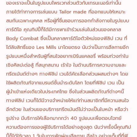
ของเราจะเป็นในรูปแบบไพรเวทส่วนตัวกับเทรนเนอร์เท่านั้น
ภายใต้ท่าทางการเล่นแบบ Tailor made ที่ออกแบบให้เหมาะ
สมกับเฉพาะบุคคล หรือผู้ที่ชื่นชอบการออกกำลังกายในรูปแบบ
คาร์ดิโอ คุณทิปปี้ก็ได้มีการพาเข้าร่วมเล่นในส่วนของคลาส
Body Combat ซึ่งเป็นคลาสคาร์ดิโอตัวใหม่ของฟิลิป เวน ที่
ได้ลิขสิทธิ์ของ Les Mills มาโดยตรง นับว่าเป็นการฮีลกายอีก
รูปแบบหนึ่งสำหรับผู้ที่สนใจอยากเบิร์นแคลอรี่ พร้อมท่วงท่าใน
เชิงศิลปะต่อสู้ ที่สนุกสนาน เร้าใจ ในด้านบริการความงามและ
ทรีตเม้นต์ต่างๆ ทางฟิลิป เวนได้คัดเลือกส่วนผสมต่างๆ โดย
ใช้ผลิตภัณฑ์จากแบรนด์ชั้นนำระดับโลก โดยที่ฟิลิป เวน เป็น
ผู้นำเข้าแห่งเดียวในประเทศไทย ซึ่งในส่วนผลิตภัณฑ์ต่างๆนี้
ทางฟิลิป เวนก็ได้มีวางจำหน่ายให้แก่ท่านสมาชิกที่มีความสนใจ
อีกด้วย ในส่วนของบริการทรีตเม้นต์ไม่ว่าจะเป็นใบหน้า หรือว่า
รูปร่าง มีบริการให้เลือกมากกว่า 40 รูปแบบเพื่อตอบโจทย์
ความต้องการของผู้ใช้บริการได้อย่างสูงสุด นับว่าครั้งนี้คุณทิป
ปี้ก็ได้ใช้เวลา 1 วันในการพักผ่อนฮีลกาย ฮีลใจ อย่างเต็มที่ที่ฟิ